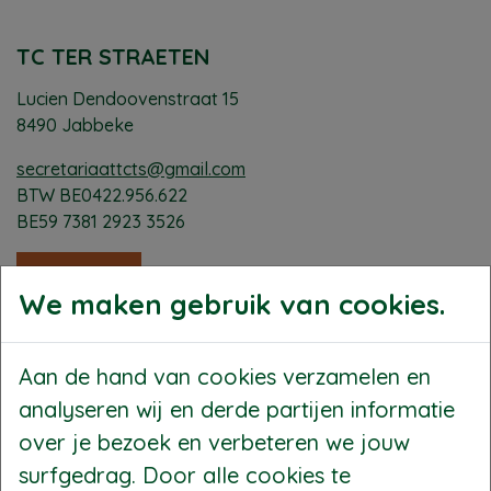
TC TER STRAETEN
Lucien Dendoovenstraat 15
8490 Jabbeke
secretariaattcts@gmail.com
BTW BE0422.956.622
BE59 7381 2923 3526
Word lid
We maken gebruik van cookies.
TENNIS
Aan de hand van cookies verzamelen en
Tennisschool
Tornooien en interclub
analyseren wij en derde partijen informatie
Tenniskampen
over je bezoek en verbeteren we jouw
CLUB
surfgedrag. Door alle cookies te